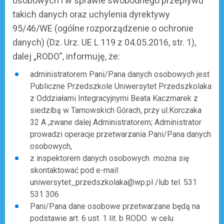
osobowych i w sprawie swobodnego przepływu
takich danych oraz uchylenia dyrektywy
95/46/WE (ogólne rozporządzenie o ochronie
danych) (Dz. Urz. UE L 119 z 04.05.2016, str. 1),
dalej „RODO”, informuję, że:
administratorem Pani/Pana danych osobowych jest
Publiczne Przedszkole Uniwersytet Przedszkolaka
z Oddziałami Integracyjnymi Beata Kaczmarek z
siedzibą w Tarnowskich Górach, przy ul.Korczaka
32 A ,zwane dalej Administratorem; Administrator
prowadzi operacje przetwarzania Pani/Pana danych
osobowych,
z inspektorem danych osobowych można się
skontaktować pod e-mail:
uniwersytet_przedszkolaka@wp.pl /lub tel. 531
531 306
Pani/Pana dane osobowe przetwarzane będą na
podstawie art. 6 ust. 1 lit. b RODO w celu