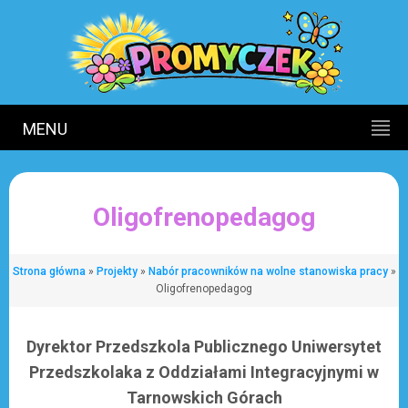
MENU
Oligofrenopedagog
Strona główna
»
Projekty
»
Nabór pracowników na wolne stanowiska pracy
»
Oligofrenopedagog
Dyrektor Przedszkola Publicznego Uniwersytet
Przedszkolaka z Oddziałami Integracyjnymi w
Tarnowskich Górach